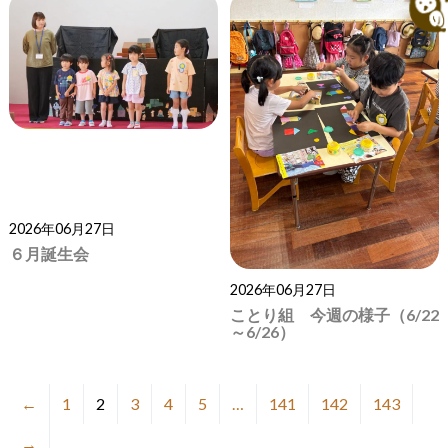
2026年06月27日
６月誕生会
2026年06月27日
ことり組 今週の様子（6/22
～6/26）
←
1
2
3
4
5
…
141
142
143
→