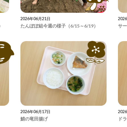
2026年06月21日
202
)
たんぽぽ組今週の様子（6/15～6/19）
サー
2026年06月17日
202
鯖の竜田揚げ
ドラ