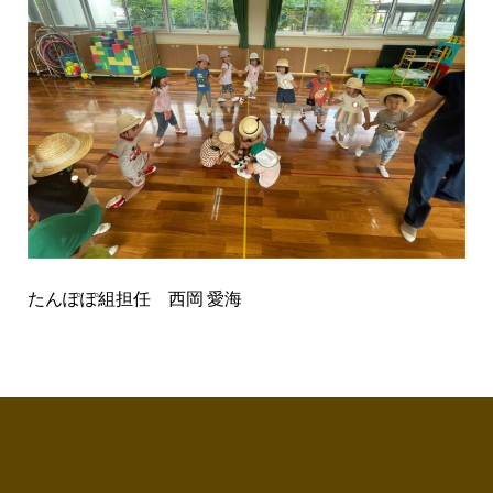
たんぽぽ組担任 西岡 愛海