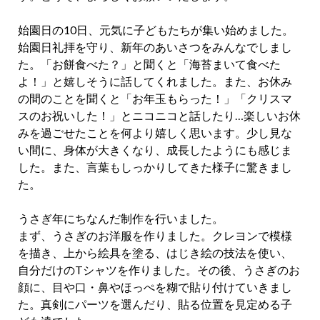
始園日の10日、元気に子どもたちが集い始めました。
始園日礼拝を守り、新年のあいさつをみんなでしまし
た。「お餅食べた？」と聞くと「海苔まいて食べた
よ！」と嬉しそうに話してくれました。また、お休み
の間のことを聞くと「お年玉もらった！」「クリスマ
スのお祝いした！」とニコニコと話したり…楽しいお休
みを過ごせたことを何より嬉しく思います。少し見な
い間に、身体が大きくなり、成長したようにも感じま
した。また、言葉もしっかりしてきた様子に驚きまし
た。
うさぎ年にちなんだ制作を行いました。
まず、うさぎのお洋服を作りました。クレヨンで模様
を描き、上から絵具を塗る、はじき絵の技法を使い、
自分だけのTシャツを作りました。その後、うさぎのお
顔に、目や口・鼻やほっぺを糊で貼り付けていきまし
た。真剣にパーツを選んだり、貼る位置を見定める子